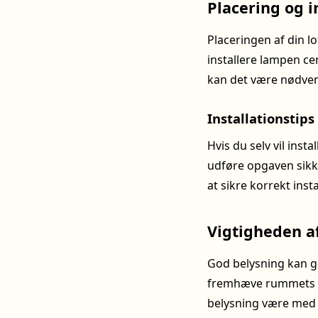
Placering og i
Placeringen af din l
installere lampen ce
kan det være nødven
Installationstips
Hvis du selv vil insta
udføre opgaven sikker
at sikre korrekt inst
Vigtigheden af
God belysning kan gø
fremhæve rummets be
belysning være med ti