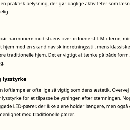
en praktisk belysning, der gør daglige aktiviteter som læsn
lig.
bør harmonere med stuens overordnede stil. Moderne, min
et hjem med en skandinavisk indretningsstil, mens klassiske
re traditionelle hjem. Det er vigtigt at tænke på både form,
lg.
 lysstyrke
en loftlampe er ofte lige så vigtig som dens æstetik. Overv
lysstyrke for at tilpasse belysningen efter stemningen. No
ede LED-pærer, der ikke alene holder længere, men også 
enlignet med traditionelle pærer.