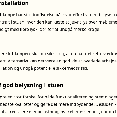
nstallation
oftlampe har stor indflydelse på, hvor effektivt den belyser
ntralt i stuen, hvor den kan kaste et jævnt lys over møblem
digt med flere lyskilder for at undgå mørke kroge.
llere loftlampen, skal du sikre dig, at du har det rette værktøj
t. Alternativt kan det være en god ide at overlade arbejdet 
allation og undgå potentielle sikkerhedsrisici.
 god belysning i stuen
re en stor forskel for både funktionaliteten og stemningen
dste kvaliteter og gøre det mere indbydende. Desuden k
l at reducere øjenbelastning, hvilket er essentielt, når du 