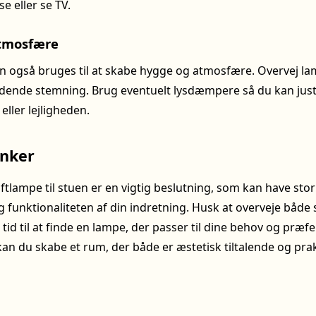
se eller se TV.
tmosfære
an også bruges til at skabe hygge og atmosfære. Overvej l
ydende stemning. Brug eventuelt lysdæmpere så du kan jus
eller lejligheden.
anker
oftlampe til stuen er en vigtig beslutning, som kan have sto
g funktionaliteten af din indretning. Husk at overveje både s
 tid til at finde en lampe, der passer til dine behov og præ
kan du skabe et rum, der både er æstetisk tiltalende og prak