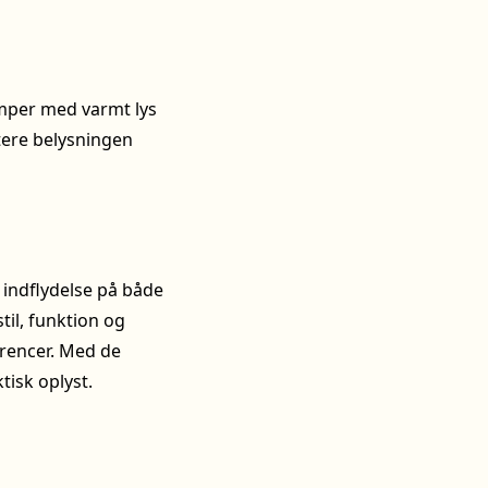
amper med varmt lys
tere belysningen
r indflydelse på både
til, funktion og
ferencer. Med de
tisk oplyst.