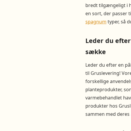
bredt tilgængeligt i
en sort, der passer t
spagnum
typer, så d
Leder du efter
sække
Leder du efter en på
til Gruslevering! Vo
forskellige anvende
planteprodukter, som
varmebehandlet have
produkter hos Grusle
sammen med deres 