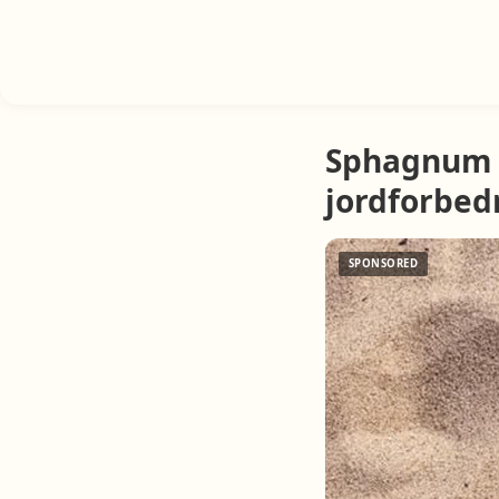
Sphagnum e
jordforbed