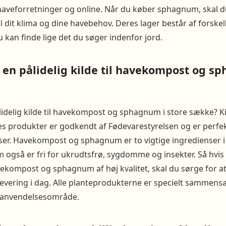
 haveforretninger og online. Når du køber sphagnum, skal d
il dit klima og dine havebehov. Deres lager består af forske
u kan finde lige det du søger indenfor jord.
 en pålidelig kilde til havekompost og s
lidelig kilde til havekompost og sphagnum i store sække? K
res produkter er godkendt af Fødevarestyrelsen og er perfek
lser. Havekompost og sphagnum er to vigtige ingredienser i
 også er fri for ukrudtsfrø, sygdomme og insekter. Så hvis 
kompost og sphagnum af høj kvalitet, skal du sørge for at
vering i dag. Alle planteprodukterne er specielt sammensa
anvendelsesområde.